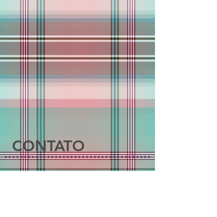
CONTATO
Nossa fábrica está localizada na
Rua Baltar, 428 - Vila Califórnia
São Paulo – SP - CEP:
03209-000
Telefones
(11) 2084-6747
e
2609-4282