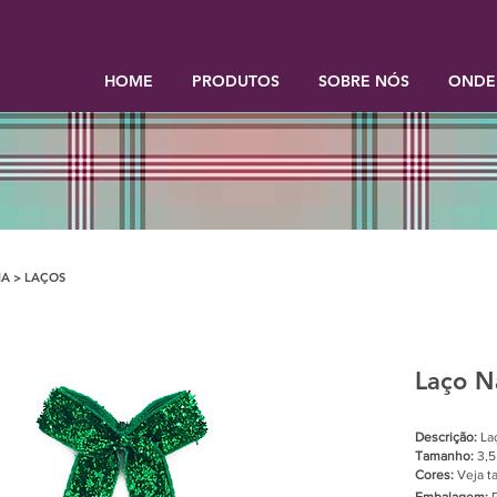
HOME
PRODUTOS
SOBRE NÓS
ONDE
A > LAÇOS
Laço Na
Descrição:
Laç
Tamanho:
3,5
Cores:
Veja t