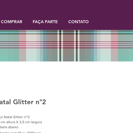
 COMPRAR
FAÇA PARTE
CONTATO
tal Glitter nº2
o Natal Glitter nº2
 cm altura X 3,5 cm largura
abela abaixo