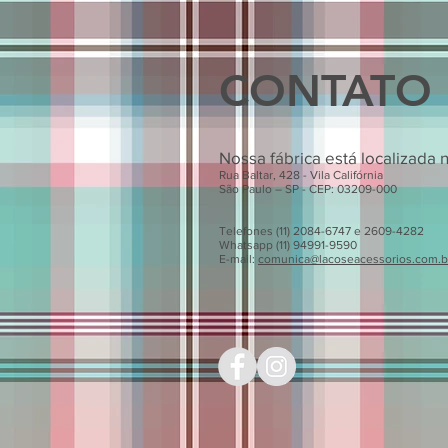
CONTATO
Nossa fábrica está localizada 
Rua Baltar, 428 - Vila Califórnia
São Paulo – SP - CEP: 03209-000
Telefones (11) 2084-6747 e 2609-4282
Whatsapp (11) 94991-9590
E-mail:
comunica@lacoseacessorios.com.b