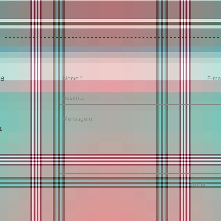
na
r
Enviar