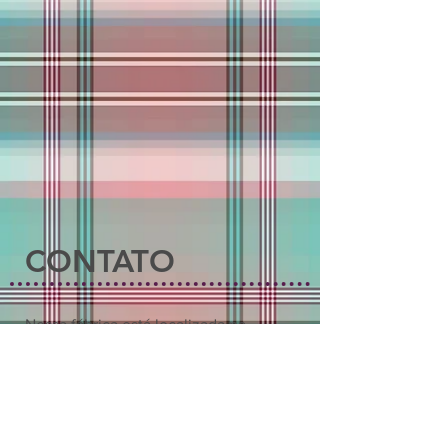
CONTATO
Nossa fábrica está localizada na
Rua Baltar, 428 - Vila Califórnia
São Paulo – SP - CEP:
03209-000
Telefones
(11) 2084-6747
e
2609-4282
Whatsapp (11)
94991-9590
E-mail:
comunica@lacoseacessorios.com.br