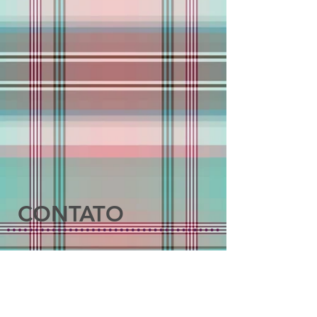
CONTATO
Nossa fábrica está localizada na
Rua Baltar, 428 - Vila Califórnia
São Paulo – SP - CEP:
03209-000
Telefones
(11) 2084-6747
e
2609-4282