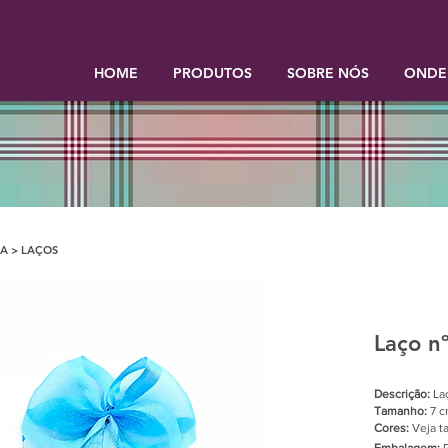
HOME
PRODUTOS
SOBRE NÓS
ONDE
A > LAÇOS
Laço n
Descrição:
Laç
Tamanho:
7 c
Cores:
Veja t