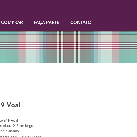
 COMPRAR
FAÇA PARTE
CONTATO
º9 Voal
o nº9 Voal
m altura X 7 cm largura
abela abaixo