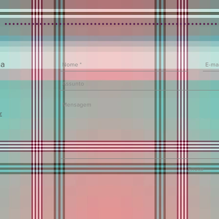
na
r
Enviar