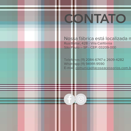
CONTATO
Nossa fábrica está localizada 
Rua Baltar, 428 - Vila Califórnia
São Paulo – SP - CEP: 03209-000
Telefones (11) 2084-6747 e 2609-4282
Whatsapp (11) 94991-9590
E-mail:
comunica@lacoseacessorios.com.b