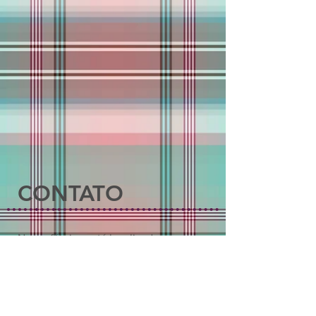
CONTATO
Nossa fábrica está localizada na
Rua Baltar, 428 - Vila Califórnia
São Paulo – SP - CEP:
03209-000
Telefones
(11) 2084-6747
e
2609-4282
Whatsapp (11)
94991-9590
E-mail:
comunica@lacoseacessorios.com.br