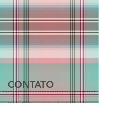
CONTATO
Nossa fábrica está localizada na
Rua Baltar, 428 - Vila Califórnia
São Paulo – SP - CEP:
03209-000
Telefones
(11) 2084-6747
e
2609-4282
Whatsapp (11)
94991-9590
E-mail:
comunica@lacoseacessorios.com.br