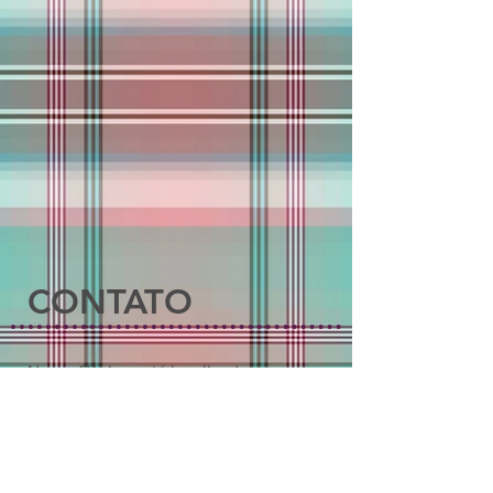
CONTATO
Nossa fábrica está localizada na
Rua Baltar, 428 - Vila Califórnia
São Paulo – SP - CEP:
03209-000
Telefones
(11) 2084-6747
e
2609-4282
Whatsapp (11)
94991-9590
E-mail:
comunica@lacoseacessorios.com.br